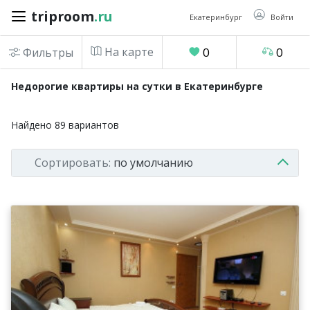
triproom
.ru
triproom
.ru
Екатеринбург
Войти
На карте
0
0
Фильтры
Российский
Недорогие квартиры на сутки в Екатеринбурге
рубль
Найдено
89
вариантов
Войти / Зарегистрироваться
Сортировать:
по умолчанию
Добавить
объявление
Избранное
0
Сравнение
0