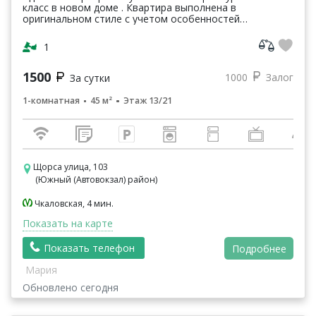
класс в новом доме . Квартира выполнена в
оригинальном стиле с учетом особенностей
краткосрочной аренды. Она полностью меблирована и
подготовлена...
1
1500
1000
Залог
За сутки
1-комнатная
45 м²
Этаж 13/21
Щорса улица, 103
(Южный (Автовокзал) район)
Чкаловская, 4 мин.
Показать на карте
+7 903 901 6655
Показать телефон
Подробнее
Мария
info@triproom.ru
Обновлено сегодня