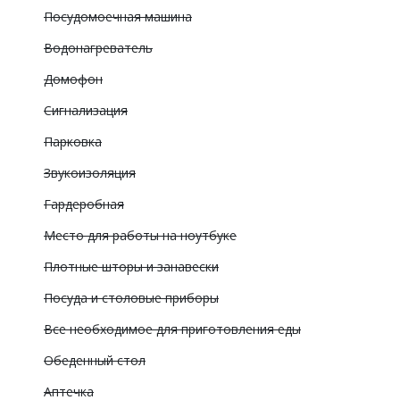
Посудомоечная машина
Водонагреватель
Домофон
Сигнализация
Парковка
Звукоизоляция
Гардеробная
Место для работы на ноутбуке
Плотные шторы и занавески
Посуда и столовые приборы
Все необходимое для приготовления еды
Обеденный стол
Аптечка