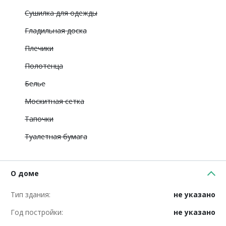
Сушилка для одежды
Гладильная доска
Плечики
Полотенца
Белье
Москитная сетка
Тапочки
Туалетная бумага
О доме
Тип здания:
не указано
Год постройки:
не указано