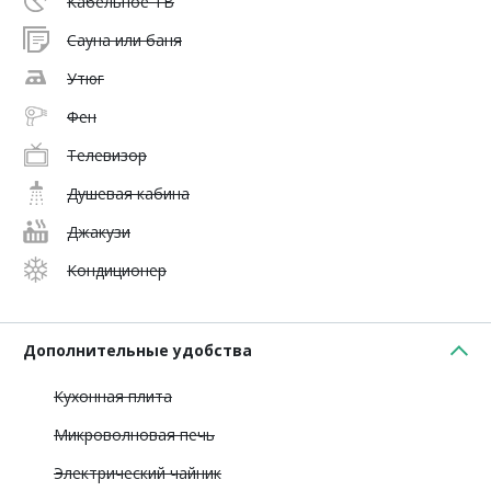
Кабельное ТВ
Сауна или баня
Утюг
Фен
Телевизор
Душевая кабина
Джакузи
Кондиционер
Дополнительные удобства
Кухонная плита
Микроволновая печь
Электрический чайник