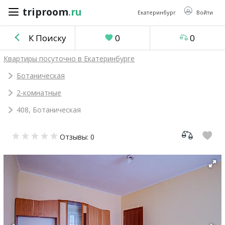
triproom
.ru
triproom
.ru
Екатеринбург
Войти
К Поиску
0
0
Российский
Квартиры посуточно в Екатеринбурге
рубль
Ботаническая
2-комнатные
Войти / Зарегистрироваться
408, Ботаническая
Добавить
Отзывы: 0
объявление
Избранное
0
Сравнение
0