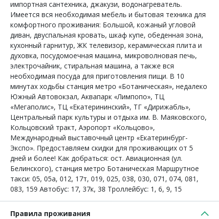
импортная сантехника, джакузи, водонагреватель.
Имеется вся необходимая мебель и бытовая техника для
комфортного проживания: Большой, кожаный угловой
диван, двуспальная кровать, шкаф купе, обеденная зона,
кухонный гарнитур, ЖК телевизор, керамическая плита и
духовка, посудомоечная машина, микроволновая печь,
электрочайник, стиральная машина, а также вся
необходимая посуда для приготовления пищи. В 10
минутах ходьбы станция метро «Ботаническая», недалеко
Южный Автовокзал, Аквапарк «Лимпопо», ТЦ
«Мегаполис», ТЦ «Екатерининский», ТГ «Дирижабль»,
Центральный парк культуры и отдыха им. В. Маяковского,
Кольцовский тракт, Аэропорт «Кольцово»,
Международный выставочный центр «Екатеринбург-
Экспо». Предоставляем скидки для проживающих от 5
дней и более! Как добраться: ост. Авиационная (ул.
Белинского), станция метро Ботаническая Маршрутное
такси: 05, 05а, 012, 17т, 019, 025, 038, 030, 071, 074, 081,
083, 159 Автобус: 17, 37к, 38 Троллейбус: 1, 6, 9, 15
Правила проживания