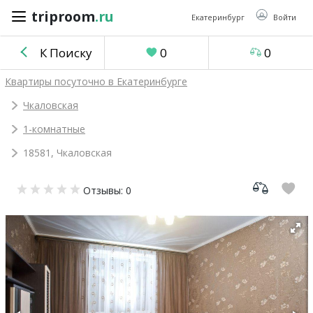
triproom
.ru
triproom
.ru
Екатеринбург
Войти
К Поиску
0
0
Российский
Квартиры посуточно в Екатеринбурге
рубль
Чкаловская
1-комнатные
Войти / Зарегистрироваться
18581, Чкаловская
Добавить
Отзывы: 0
объявление
Избранное
0
Сравнение
0