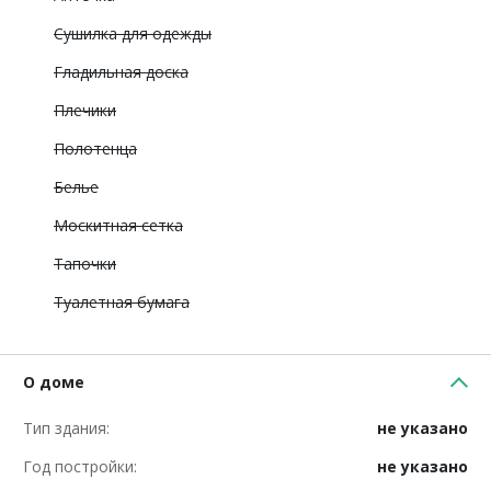
Сушилка для одежды
Гладильная доска
Плечики
Полотенца
Белье
Москитная сетка
Тапочки
Туалетная бумага
О доме
Тип здания:
не указано
Год постройки:
не указано