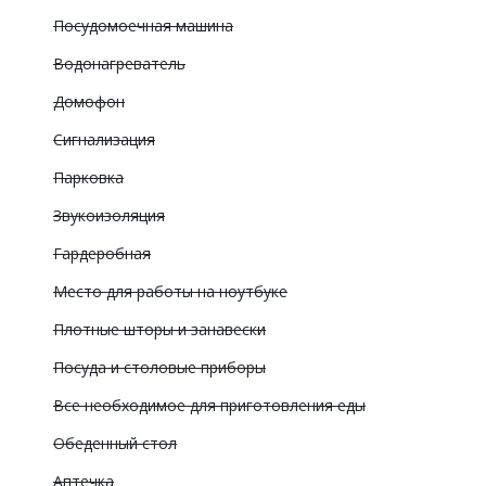
Посудомоечная машина
Водонагреватель
Домофон
Сигнализация
Парковка
Звукоизоляция
Гардеробная
Место для работы на ноутбуке
Плотные шторы и занавески
Посуда и столовые приборы
Все необходимое для приготовления еды
Обеденный стол
Аптечка