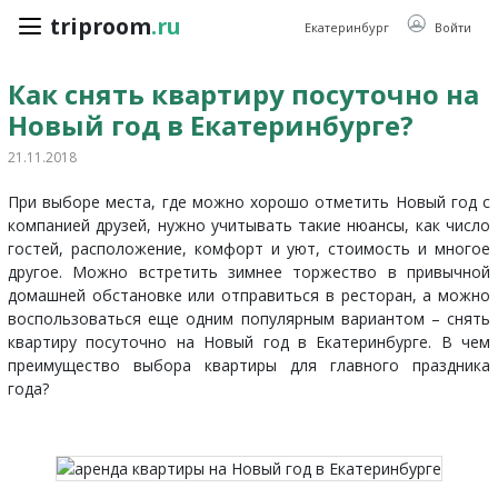
triproom
.ru
triproom
.ru
Екатеринбург
Войти
Как снять квартиру посуточно на
Новый год в Екатеринбурге?
Российский
рубль
21.11.2018
При выборе места, где можно хорошо отметить Новый год с
Войти / Зарегистрироваться
компанией друзей, нужно учитывать такие нюансы, как число
гостей, расположение, комфорт и уют, стоимость и многое
другое. Можно встретить зимнее торжество в привычной
Добавить
домашней обстановке или отправиться в ресторан, а можно
объявление
воспользоваться еще одним популярным вариантом – снять
Избранное
квартиру посуточно на Новый год в Екатеринбурге. В чем
0
преимущество выбора квартиры для главного праздника
года?
Сравнение
0