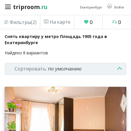
triproom
.ru
triproom
.ru
Екатеринбург
Войти
На карте
0
0
Фильтры(2)
Российский
Снять квартиру у метро Площадь 1905 года в
рубль
Екатеринбурге
Найдено
8
вариантов
Войти / Зарегистрироваться
Сортировать:
по умолчанию
Добавить
объявление
Избранное
0
Сравнение
0