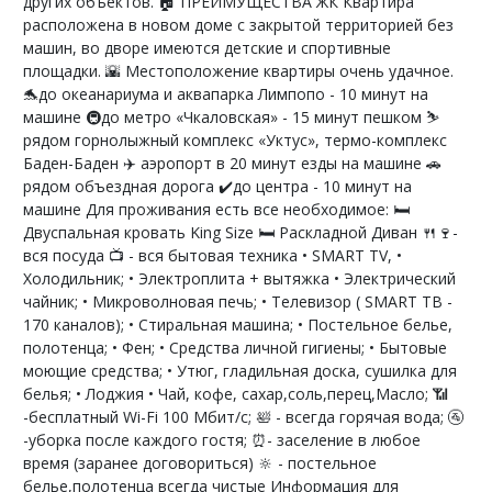
других oбъектов. 🏠 ПРЕИМУЩЕСТВА ЖК Квартира
расположена в новом доме с закрытой территорией без
машин, во дворе имеются детские и спортивные
площадки. 🌇 Местоположение квартиры очень удачное.
🐬до океанариума и аквапарка Лимпопо - 10 минут на
машине 🚇до метро «Чкаловская» - 15 минут пешком ⛷
рядом горнолыжный комплекс «Уктус», термо-комплекс
Баден-Баден ✈️ аэропорт в 20 минут езды на машине 🚗
рядом объездная дорога ✔️до центра - 10 минут на
машине Для проживания есть все необходимое: 🛏️
Двуспальная кровать King Size 🛏️ Раскладной Диван 🍴🍷-
вся посуда 📺 - вся бытовая техника • SMART TV, •
Холодильник; • Электроплита + вытяжка • Электрический
чайник; • Микроволновая печь; • Телевизор ( SMART ТВ -
170 каналов); • Стиральная машина; • Постельное белье,
полотенца; • Фен; • Средства личной гигиены; • Бытовые
моющие средства; • Утюг, гладильная доска, сушилка для
белья; • Лоджия • Чай, кофе, сахар,соль,перец,Масло; 📶
-бесплатный Wi-Fi 100 Мбит/с; 🛀 - всегда горячая вода; 🚰
-уборка после каждого гостя; ⏰- заселение в любое
время (заранее договориться) 🔆 - постельное
белье,полотенца всегда чистые Информация для