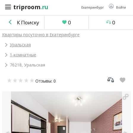
triproom
.ru
triproom
.ru
Екатеринбург
Войти
К Поиску
0
0
Российский
Квартиры посуточно в Екатеринбурге
рубль
Уральская
1-комнатные
Войти / Зарегистрироваться
76218, Уральская
Добавить
Отзывы: 0
объявление
Избранное
0
Сравнение
0