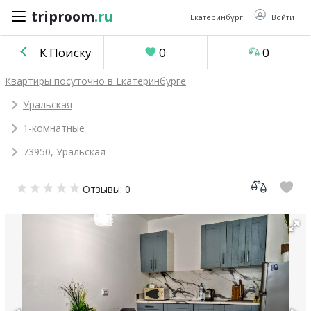
triproom
.ru
triproom
.ru
Екатеринбург
Войти
К Поиску
0
0
Российский
Квартиры посуточно в Екатеринбурге
рубль
Уральская
1-комнатные
Войти / Зарегистрироваться
73950, Уральская
Добавить
Отзывы: 0
объявление
Избранное
0
Сравнение
0