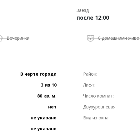
Заезд
после 12:00
Вечеринки
С домашними жив
В черте города
Район:
3 из 10
Лифт:
80 кв. м.
Число комнат:
нет
Двухуровневая:
не указано
Вид из окна:
не указано