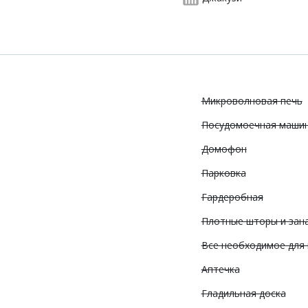
Микроволновая печь
Посудомоечная маши
Домофон
Парковка
Гардеробная
Плотные шторы и зан
Все необходимое для
Аптечка
Гладильная доска