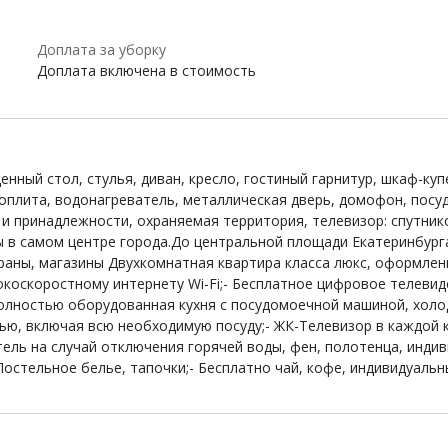
Доплата за уборку
Доплата включена в стоимость
енный стол, стулья, диван, кресло, гостиный гарнитур, шкаф-куп
оплита, водонагреватель, металлическая дверь, домофон, посу
да и принадлежности, охраняемая территория, телевизор: спутни
в самом центре города.До центральной площади Екатеринбурга
раны, магазины Двухкомнатная квартира класса люкс, оформле
окоскоростному интернету Wi-Fi;- Бесплатное цифровое телевиде
Полностью оборудованная кухня с посудомоечной машиной, хол
ью, включая всю необходимую посуду;- ЖК-Телевизор в каждой 
ель на случай отключения горячей воды, фен, полотенца, индив
Постельное белье, тапочки;- Бесплатно чай, кофе, индивидуальн