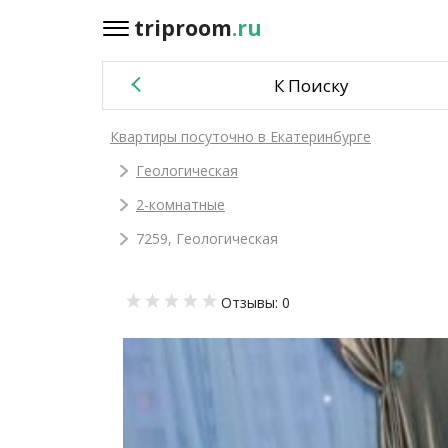
triproom
.ru
triproom
.ru
К Поиску
Российский
Квартиры посуточно в Екатеринбурге
рубль
Геологическая
Войти / Зарегистрироваться
2-комнатные
7259, Геологическая
Добавить
Отзывы: 0
объявление
Избранное
0
Сравнение
0