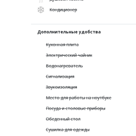
Кондиционер
Дополнительные удобства
Кухонная плита
Электрический чайник
Водонагреватель
Сигнализация
Звукоизоляция
Место для работы на ноутбуке
Посуда и столовые приборы
Обеденный стол
Сушилка для одежды