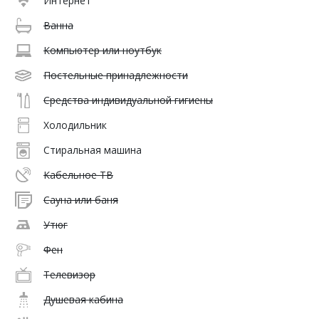
Интернет
Ванна
Компьютер или ноутбук
Постельные принадлежности
Средства индивидуальной гигиены
Холодильник
Стиральная машина
Кабельное ТВ
Сауна или баня
Утюг
Фен
Телевизор
Душевая кабина