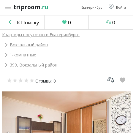
triproom
.ru
triproom
.ru
Екатеринбург
Войти
К Поиску
0
0
Российский
Квартиры посуточно в Екатеринбурге
рубль
Вокзальный район
1-комнатные
Войти / Зарегистрироваться
399, Вокзальный район
Добавить
Отзывы: 0
объявление
Избранное
0
Сравнение
0