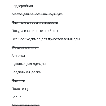
Гардеробная
Место для работы на ноутбуке
Плотные шторы и занавески
Посуда и столовые приборы
Все необходимое для приготовления еды
Обеденный стол
Аптечка
Сушилка для одежды
Гладильная доска
Плечики
Полотенца
Белье
Москитная сетка