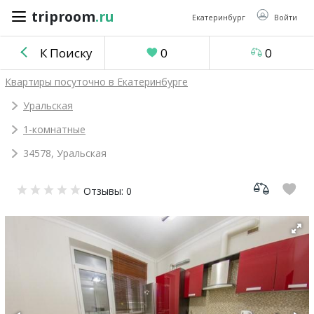
triproom
.ru
triproom
.ru
Екатеринбург
Войти
К Поиску
0
0
Российский
Квартиры посуточно в Екатеринбурге
рубль
Уральская
1-комнатные
Войти / Зарегистрироваться
34578, Уральская
Добавить
Отзывы: 0
объявление
Избранное
0
Сравнение
0