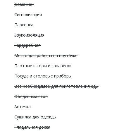
Домофон
Сигнализация
Парковка
Звукоизоляция
Гардеробная
Место для работы на ноутбуке
Плотные шторы и занавески
Посуда и столовые приборы
Все необходимое для приготовления еды
Обеденный стол
Аптечка
Сушилка для одежды
Гладильная доска