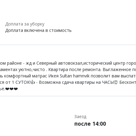
Доплата за уборку
Доплата включена в стоимость
 районе - жд и Северный автовокзал,исторический центр город
ртаментах уютно,чисто . Квартира после ремонта. Выглаженное 
ь комфортный матрас Икея Sultan hamnvik позволит вам выспать
ся от 1 СУТОК!👍 - Возможна сдача квартиры на ЧАСЫ⏰ Бесконт
е.❤️❤️❤️
Заезд
после 14:00