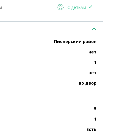
и
С детьми
Пионерский район
нет
1
нет
во двор
5
1
Есть