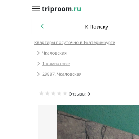
triproom
.ru
triproom
.ru
К Поиску
Российский
Квартиры посуточно в Екатеринбурге
рубль
Чкаловская
Войти / Зарегистрироваться
1-комнатные
29887, Чкаловская
Добавить
Отзывы: 0
объявление
Избранное
0
Сравнение
0