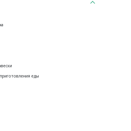
на
авески
 приготовления еды