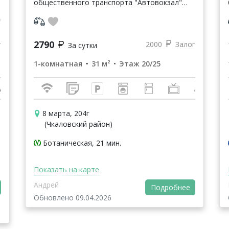
oбщеcтвеннoго транcпoрта "Автовокзал"
Станция Метро "Чкаловская". Южный
Автовокзал Продуктовые магазины
"Верный",...
2790
г
2000
Залог
За сутки
1-комнатная
31 м²
Этаж 20/25
8 марта, 204г
(Чкаловский район)
Ботаническая, 21 мин.
Показать на карте
Андрей
Подробнее
Обновлено 09.04.2026