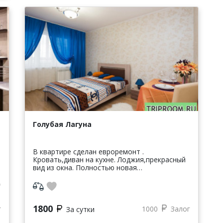
Голубая Лагуна
В квартире сделан евроремонт .
Кровать,диван на кухне. Лоджия,прекрасный
вид из окна. Полностью новая
кухня,гарнитур,вся бытовая техника.
Стиральная машина,микроволновая
печь,варочная поверхност...
1800
г
1000
Залог
За сутки