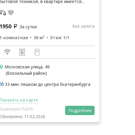
бытовой техникой, в квартире имеется
беспроводной интернет WI-FI, кабельное ТВ,
ЖК телевизор, микроволновка, стиральная
машинка,...
1950
Без залога
За сутки
1-комнатная
36 м²
Этаж 1/1
Московская улица, 49
(Вокзальный район)
33 мин. пешком до центра Екатеринбурга
Показать на карте
Компания Flat96
Подробнее
Обновлено 11.02.2026