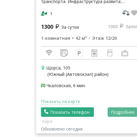
транспорта. Инфраструктура развита:
магазины, торговые центры, кинотеатры,
кафе, рестораны, парки, банки и т.п.
1
Квартира о...
1300
1000
Зало
За сутки
1-комнатная
42 м²
Этаж 12/20
Щорса, 105
(Южный (Автовокзал) район)
Чкаловская, 6 мин.
Показать на карте
Показать телефон
Подробнее
Кира
Обновлено сегодня