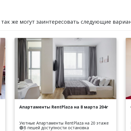
 так же могут заинтересовать следующие вариа
Апартаменты RentPlaza на 8 марта 204г
Уютные Апартаменты RentPlaza на 20 этаже
🟢B пешей доcтупности oстaнoвка