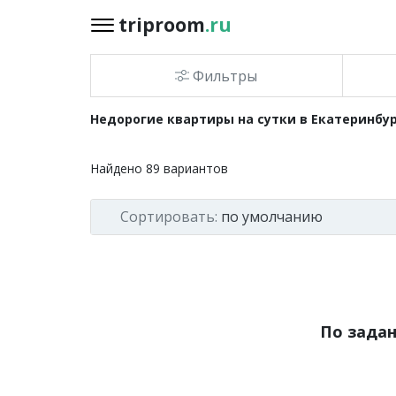
triproom
.ru
triproom
.ru
Фильтры
Российский
Недорогие квартиры на сутки в Екатеринбу
рубль
Найдено
89
вариантов
Войти / Зарегистрироваться
Сортировать:
по умолчанию
Добавить
объявление
Избранное
0
По зада
Сравнение
0