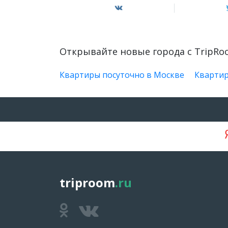
Открывайте новые города с TripR
Квартиры посуточно в Москве
Квартир
triproom
.ru