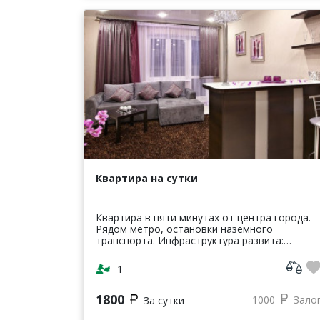
Квартира на сутки
Квартира в пяти минутах от центра города.
Рядом метро, остановки наземного
транспорта. Инфраструктура развита:
магазины, торговые центры, кинотеатры,
кафе, рестораны, парки, банки и т.п.
1
Квартира о...
1800
1000
Зало
За сутки