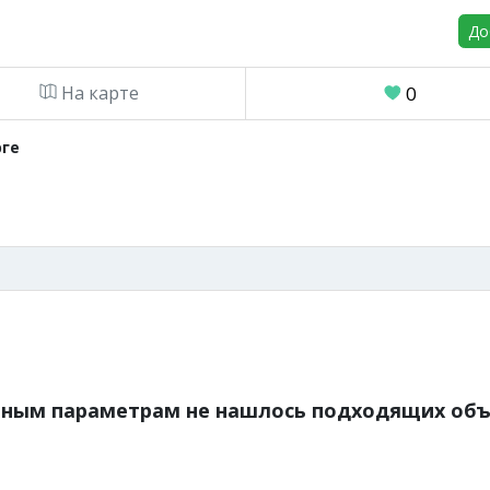
До
На карте
0
рге
нным параметрам не нашлось подходящих объ